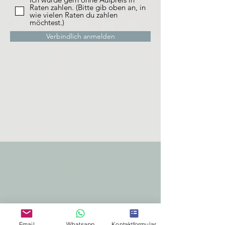
Raten zahlen. (Bitte gib oben an, in
wie vielen Raten du zahlen
möchtest.)
Verbindlich anmelden
Контакт
info@silviesimon.com
Email
Whatsapp
Kontaktformular