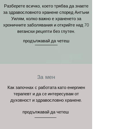
Разберете всичко, което трябва да знаете
за здравословното хранене според Антъни
Уилям, колко важно е храненето за
хроничните заболявания и открийте над 70
вегански рецепти без глутен.
продължавай да четеш
За мен
Как започнах с работата като енергиен
терапевт и да се интересувам от
духовност и здравословно хранене.
продължавай да четеш