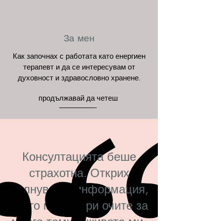
За мен
Как започнах с работата като енергиен
терапевт и да се интересувам от
духовност и здравословно хранене.
продължавай да четеш
Консултацията беше
страхотна. Открих
вълнуваща информация,
която ми отвори очите за